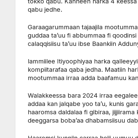
tokko qabu. Kanneen harka 4 keessa
qabu jedhe.
Garaagarummaan tajaajila mootummaa ga
guddaa ta’uu fi abbummaa fi qoodins
calaqqisiisu ta’uu ibse Baankiin Addun
lammiilee Itiyoophiyaa harka qalleeyyii 
kompiitarafaa qaba jedha. Maatiin hark
mootummaa irraa adda baafamuu kan 
Walakkeessa bara 2024 irraa eegal
addaa kan jalqabe yoo ta’u, kunis gara
haaromsa daldalaa fi gibiraa, jijjiira
deeggarsa boba’aa dhabamsiisuu daba
Haaromsi kunniin carraa hojii uumuu