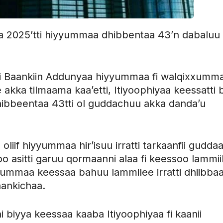
ra 2025’tti hiyyummaa dhibbentaa 43’n dabaluu
 Baankiin Addunyaa hiyyummaa fi walqixxumm
akka tilmaama kaa’etti, Itiyoophiyaa keessatti 
ibbeentaa 43tti ol guddachuu akka danda’u
iif hiyyummaa hir’isuu irratti tarkaanfii gudda
 asitti garuu qormaanni alaa fi keessoo lammii
ma hiyyummaa keessaa bahuu lammilee irratti dhiibba
aankichaa.
 biyya keessaa kaaba Itiyoophiyaa fi kaanii