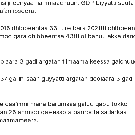
iinsi jireenyaa hammaachuun, GDP biyyatti suuta
’an ibseera.
016 dhibbeentaa 33 ture bara 2021tti dhibbeen
mmoo gara dhibbeentaa 43tti ol bahuu akka dan
.
olaara 3 gadi argatan tilmaama keessa galchuu
7 galiin isaan guyyatti argatan doolaara 3 gadi
e daa’imni mana barumsaa galuu qabu tokko
ntaan 26 ammoo ga’eessota barnoota sadarkaa
ilmaamameera.