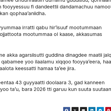
an fooyyessuu fi dandeettii dandamachuu namoo
 kan qophaa’aniidha.
yyummaa irratti qabu hir’isuuf mootummaan
a hojjattoota mootummaa ol kaase, akkasumas
e akka agarsiisutti guddina dinagdee maatii jal
ra qabamee yoo ilaalamu xiqqoo fooyya’eera, ha
ota keessatti hamaa ta’ee jira.
entaa 43 guyyaatti doolaara 3, gad kanneen
oo ta’u, bara 2026 tti garuu kun suuta suutaa