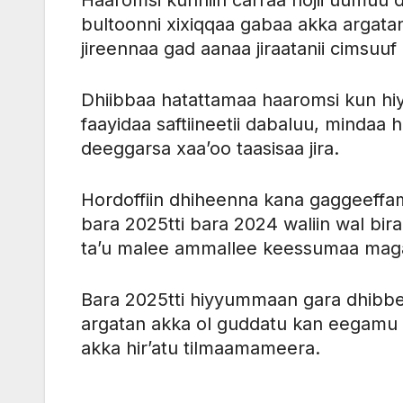
bultoonni xixiqqaa gabaa akka argat
jireennaa gad aanaa jiraatanii cimsuuf
Dhiibbaa hatattamaa haaromsi kun hi
faayidaa saftiineetii dabaluu, minda
deeggarsa xaa’oo taasisaa jira.
Hordoffiin dhiheenna kana gaggeeffam
bara 2025tti bara 2024 waliin wal bi
ta’u malee ammallee keessumaa magaal
Bara 2025tti hiyyummaan gara dhibbe
argatan akka ol guddatu kan eegamu y
akka hir’atu tilmaamameera.