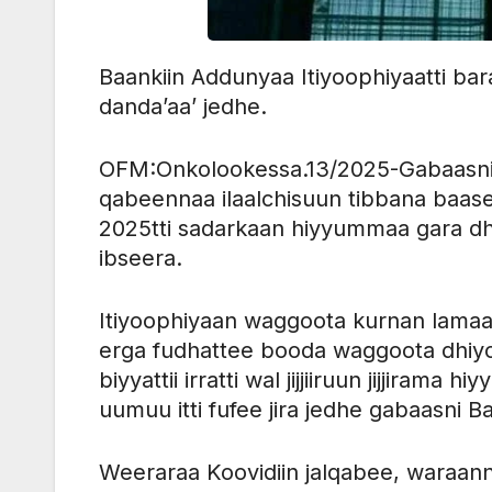
Baankiin Addunyaa Itiyoophiyaatti ba
danda’aa’ jedhe.
OFM:Onkolookessa.13/2025-Gabaasni
qabeennaa ilaalchisuun tibbana baase 
2025tti sadarkaan hiyyummaa gara dh
ibseera.
Itiyoophiyaan waggoota kurnan lamaa ol
erga fudhattee booda waggoota dhiyoo
biyyattii irratti wal jijjiiruun jijjira
uumuu itti fufee jira jedhe gabaasni B
Weeraraa Koovidiin jalqabee, waraanni