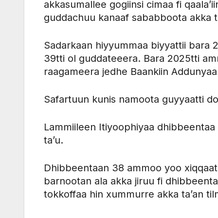
akkasumallee gogiinsi cimaa fi qaala’
guddachuu kanaaf sababboota akka ta
Sadarkaan hiyyummaa biyyattii bara 2
39tti ol guddateeera. Bara 2025tti a
raagameera jedhe Baankiin Addunyaa
Safartuun kunis namoota guyyaatti do
Lammiileen Itiyoophiyaa dhibbeentaa 3
ta’u.
Dhibbeentaan 38 ammoo yoo xiqqaat
barnootan ala akka jiruu fi dhibbee
tokkoffaa hin xummurre akka ta’an t