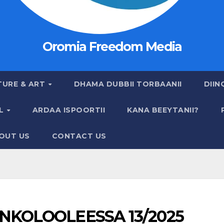
Oromia Freedom Media
TURE & ART
DHAMA DUBBII TORBAANII
DIIN
AL
ARDAA ISPOORTII
KANA BEEYTANII?
OUT US
CONTACT US
KOLOOLEESSA 13/2025