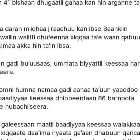
41 bishaan dhugaatii gahaa kan hin arganne ta
laa daran miidhaa jiraachuu kan ibse Baankiin
liin walitti dhufeenna xiqqaa ta’e waan qabuu
cimaa akka hin ta’in ibsa.
n gadi bu’uusaas, ummata biyyattii keessaa har
eera.
soomni humna namaa gadi aanaa ta’uun yaaddoo
a baadiyyaa keessaa dhibbeentaan 86 barnoota
e hubachiiseera.
u galeessaan maatii baadiyyaa keessaa walakkaa
o xiqqaate daa’ima nyaata ga’aan dhabuun qanc