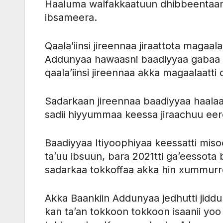
Haaluma walfakkaatuun dhibbeentaan 
ibsameera.
Qaala’iinsi jireennaa jiraattota magaa
Addunyaa hawaasni baadiyyaa gabaa wa
qaala’iinsi jireennaa akka magaalaatti 
Sadarkaan jireennaa baadiyyaa haalaa
sadii hiyyummaa keessa jiraachuu eer
Baadiyyaa Itiyoophiyaa keessatti mi
ta’uu ibsuun, bara 2021tti ga’eessot
sadarkaa tokkoffaa akka hin xummurr
Akka Baankiin Addunyaa jedhutti jidd
kan ta’an tokkoon tokkoon isaanii yo