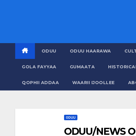
ODUU
ODUU HAARAWA
CUL
GOLA FAYYAA
GUMAATA
HISTORIC
QOPHII ADDAA
WAARII IJOOLLEE
AB
ODUU
ODUU/NEWS ON