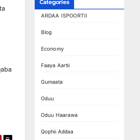
Categories
ta
ARDAA ISPOORTII
Blog
Economy
Faaya Aartii
qaba
a
Gumaata
Oduu
n
Oduu Haarawa
Qophii Addaa