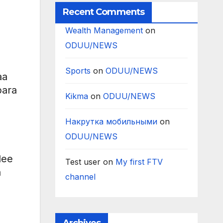
Recent Comments
Wealth Management
on
ODUU/NEWS
Sports
on
ODUU/NEWS
aa
bara
Kikma
on
ODUU/NEWS
Накрутка мобильными
on
ODUU/NEWS
a
lee
Test user
on
My first FTV
a
channel