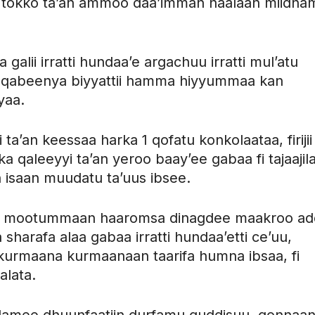
 tokko ta’an ammoo daa’imman haalaan miidha
lii irratti hundaa’e argachuu irratti mul’atu
i qabeenya biyyattii hamma hiyyummaa kan
yaa.
ta’an keessaa harka 1 qofatu konkolaataa, firijii 
a qaleeyyi ta’an yeroo baay’ee gabaa fi tajaajil
isaan muudatu ta’uus ibsee.
ee mootummaan haaromsa dinagdee maakroo ad
 sharafa alaa gabaa irratti hundaa’etti ce’uu,
ma kurmaana kurmaanaan taarifa humna ibsaa, fi
lata.
 damee dhuunfaatiin durfamu guddisuu, qonnaa