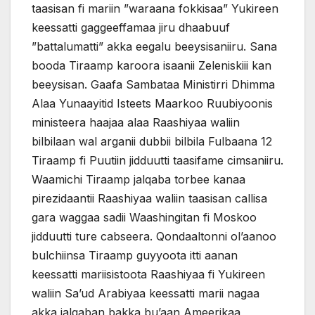
taasisan fi mariin ”waraana fokkisaa” Yukireen
keessatti gaggeeffamaa jiru dhaabuuf
”battalumatti” akka eegalu beeysisaniiru. Sana
booda Tiraamp karoora isaanii Zeleniskiii kan
beeysisan. Gaafa Sambataa Ministirri Dhimma
Alaa Yunaayitid Isteets Maarkoo Ruubiyoonis
ministeera haajaa alaa Raashiyaa waliin
bilbilaan wal arganii dubbii bilbila Fulbaana 12
Tiraamp fi Puutiin jidduutti taasifame cimsaniiru.
Waamichi Tiraamp jalqaba torbee kanaa
pirezidaantii Raashiyaa waliin taasisan callisa
gara waggaa sadii Waashingitan fi Moskoo
jidduutti ture cabseera. Qondaaltonni ol’aanoo
bulchiinsa Tiraamp guyyoota itti aanan
keessatti mariisistoota Raashiyaa fi Yukireen
waliin Sa’ud Arabiyaa keessatti marii nagaa
akka jalqaban bakka bu’aan Ameerikaa