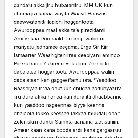
danda’u akka jiru hubataniiru. MM UK kun
dhuma ji’a kanaa wayita Waayit Haawus
daawwatanitti ilaalchi hoggantoota
Awurooppaa maal akka ta’e pirezidantii
Ameerikaa Doonaald Tiraamp waliin ni
mariyatu jedhamee eegama. Erga Sir Kiir
Ismaarter Waashigitenirraa deebiyanii ammoo
Pirezidaantii Yukireen Volodmiir Zeleniskii
dabalatee hoggantoota Awurooppaa waliin
dabalataan kan gaggeeffamu ta’a. “Yaaddoo
Raashiyaa irraa dhufuun dhugaa addunyaarra
jiru dura akka har’aa kan dura itti dhaabbanne
kun yaaddoo nageennaa biyya keenna
dhaloota tokko keessaa takkaa muudatudha.”
Zeleniskiin dubbii Sambta ganama taasisaniin,
Ameerikaan kana booda ardii kana gargaaruu