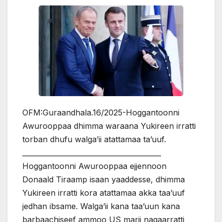
OFM:Guraandhala.16/2025-Hoggantoonni
Awurooppaa dhimma waraana Yukireen irratti
torban dhufu walga’ii atattamaa ta’uuf.
________________________________________
Hoggantoonni Awurooppaa ejjennoon
Donaald Tiraamp isaan yaaddesse, dhimma
Yukireen irratti kora atattamaa akka taa’uuf
jedhan ibsame. Walga’ii kana taa’uun kana
barbaachiseef ammoo US marii nagaarratti