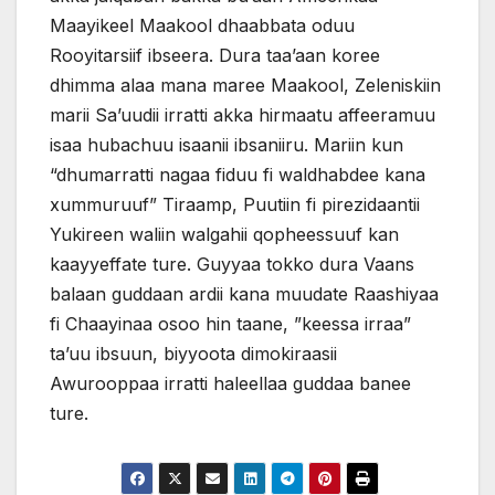
Maayikeel Maakool dhaabbata oduu
Rooyitarsiif ibseera. Dura taa’aan koree
dhimma alaa mana maree Maakool, Zeleniskiin
marii Sa’uudii irratti akka hirmaatu affeeramuu
isaa hubachuu isaanii ibsaniiru. Mariin kun
“dhumarratti nagaa fiduu fi waldhabdee kana
xummuruuf” Tiraamp, Puutiin fi pirezidaantii
Yukireen waliin walgahii qopheessuuf kan
kaayyeffate ture. Guyyaa tokko dura Vaans
balaan guddaan ardii kana muudate Raashiyaa
fi Chaayinaa osoo hin taane, ”keessa irraa”
ta’uu ibsuun, biyyoota dimokiraasii
Awurooppaa irratti haleellaa guddaa banee
ture.