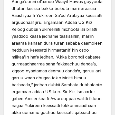
Aanga’oonni ol’aanoo Waayit Hawus guyyoota
dhufan keessa bakka bu’oota marii araaraa
Raashiyaa fi Yukireen Sa’ud Arabiyaa keessatti
arguudhaaf jiru. Ergamaan Addaa US Kiiz
Keloog dubbii Yukireeniifi michoota isii biratti
yaaddoo kaasa jedhame taasisaniin, mariin
araaraa kanaan dura turan sababa qaamoleen
hedduun keessatti hirmaataniif hin osoo
milkaa’iin hafe jedhan. “Akka boronqii gabatee
gurraaachaarraa sana fakkaachuu danda’a,
xiqqoo nyaatamaa deemuu danda’a, garuu ani
garuu waan dhugaa ta’en isinitti himuu
barbaada,” jedhan dubbii Sambata dubbataniin
ergamaan addaa US kun. Sir Kiir Ismaarter
gahee Ameerikaa fi Awurooppaa walitti fiduun
nagaa Yukireen keessatti tokkummaadhaan
akka uumamu gochuu keessatti qabaachuu