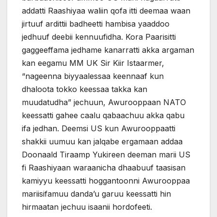
addatti Raashiyaa waliin qofa itti deemaa waan
jirtuuf ardittii badheetti hambisa yaaddoo
jedhuuf deebii kennuufidha. Kora Paarisitti
gaggeeffama jedhame kanarratti akka argaman
kan eegamu MM UK Sir Kiir Istaarmer,
“nageenna biyyaalessaa keennaaf kun
dhaloota tokko keessaa takka kan
muudatudha” jechuun, Awurooppaan NATO
keessatti gahee caalu qabaachuu akka qabu
ifa jedhan. Deemsi US kun Awurooppaatti
shakkii uumuu kan jalqabe ergamaan addaa
Doonaald Tiraamp Yukireen deeman marii US
fi Raashiyaan waraanicha dhaabuuf taasisan
kamiyyu keessatti hoggantoonni Awurooppaa
mariisifamuu danda’u garuu keessatti hin
hirmaatan jechuu isaanii hordofeeti.