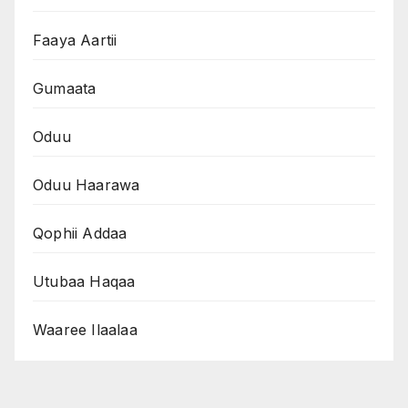
Faaya Aartii
Gumaata
Oduu
Oduu Haarawa
Qophii Addaa
Utubaa Haqaa
Waaree Ilaalaa