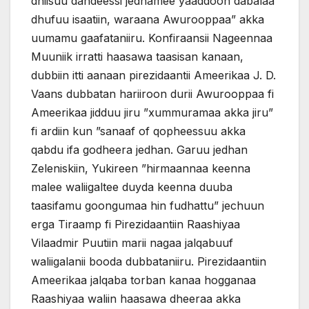
dhiisuu dandeessi jedhamee yaaddoon dabalaa
dhufuu isaatiin, waraana Awurooppaa” akka
uumamu gaafataniiru. Konfiraansii Nageennaa
Muuniik irratti haasawa taasisan kanaan,
dubbiin itti aanaan pirezidaantii Ameerikaa J. D.
Vaans dubbatan hariiroon durii Awurooppaa fi
Ameerikaa jidduu jiru ”xummuramaa akka jiru”
fi ardiin kun ”sanaaf of qopheessuu akka
qabdu ifa godheera jedhan. Garuu jedhan
Zeleniskiin, Yukireen ”hirmaannaa keenna
malee waliigaltee duyda keenna duuba
taasifamu goongumaa hin fudhattu” jechuun
erga Tiraamp fi Pirezidaantiin Raashiyaa
Vilaadmir Puutiin marii nagaa jalqabuuf
waliigalanii booda dubbataniiru. Pirezidaantiin
Ameerikaa jalqaba torban kanaa hogganaa
Raashiyaa waliin haasawa dheeraa akka