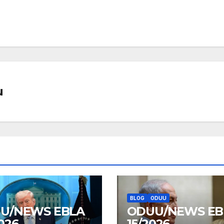
u
BLOG
ODUU
U/NEWS EBLA
ODUU/NEWS EB
026
15/2026