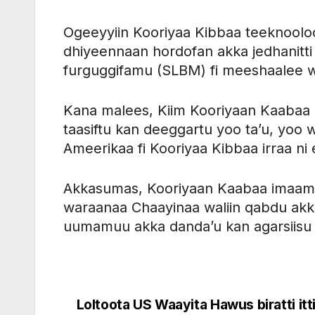
Ogeeyyiin Kooriyaa Kibbaa teeknoolooji
dhiyeennaan hordofan akka jedhanitti ag
furguggifamu (SLBM) fi meeshaalee w
Kana malees, Kiim Kooriyaan Kaabaa 
taasiftu kan deeggartu yoo ta’u, yoo 
Ameerikaa fi Kooriyaa Kibbaa irraa ni e
Akkasumas, Kooriyaan Kaabaa imaamma
waraanaa Chaayinaa waliin qabdu akka c
uumamuu akka danda’u kan agarsiisu 
Loltoota US Waayita Hawus biratti itt
Post