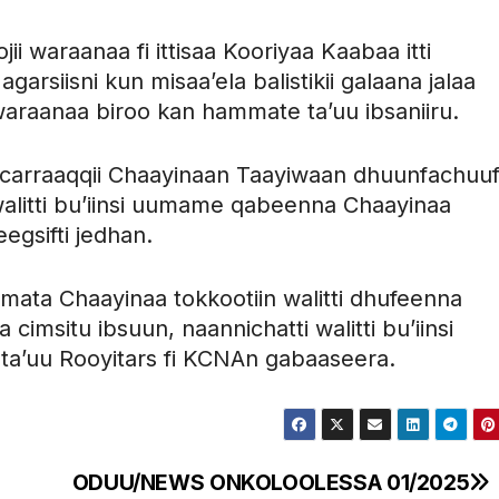
i waraanaa fi ittisaa Kooriyaa Kaabaa itti
arsiisni kun misaa’ela balistikii galaana jalaa
araanaa biroo kan hammate ta’uu ibsaniiru.
carraaqqii Chaayinaan Taayiwaan dhuunfachuu
walitti bu’iinsi uumame qabeenna Chaayinaa
egsifti jedhan.
ta Chaayinaa tokkootiin walitti dhufeenna
imsitu ibsuun, naannichatti walitti bu’iinsi
ta’uu Rooyitars fi KCNAn gabaaseera.
i
ODUU/NEWS ONKOLOOLESSA 01/2025