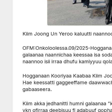
Kiim Joong Un Yeroo kaluutti naannoo
OFM:Onkoloolessa.09/2025-Hogganaa
galaanaa naannichaa keessaa isa sodaa
naannoo isii irraa dhufu kamiyyuu qo
Hogganaan Kooriyaa Kaabaa Kiim Joo
Hae keessatti gaggeeffame daawwach
gabaaseera.
Kiim akka jedhanitti humni galaanaa
ykn ofirraa deebisuu fi adabuuf qoph