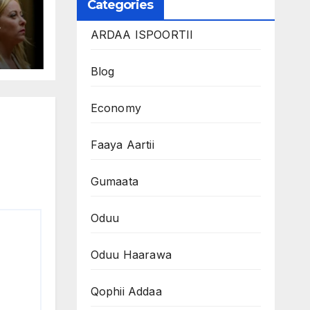
Categories
A
ARDAA ISPOORTII
Blog
Economy
Faaya Aartii
Gumaata
Oduu
Oduu Haarawa
Qophii Addaa