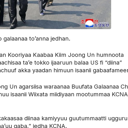
 galaanaa to’anna jedhan.
n Kooriyaa Kaabaa Kiim Joong Un humnoota
chisaa ta’e tokko ijaaruun balaa US fi “diina”
lachuuf akka yaadan himuun isaanii gabaafamee
ng Un agarsiisa waraanaa Buufata Galaanaa C
uu isaanii Wiixata miidiyaan mootummaa KCNA
 ”kakaasaa diinaa kamiyyuu guutummaatti uggur
aa’uu qaba,” jedha KCNA.