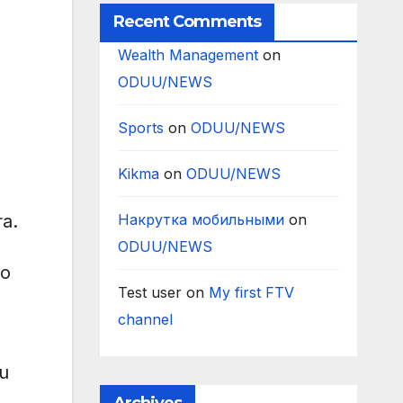
Recent Comments
Wealth Management
on
ODUU/NEWS
Sports
on
ODUU/NEWS
Kikma
on
ODUU/NEWS
ra.
Накрутка мобильными
on
ODUU/NEWS
ho
Test user
on
My first FTV
channel
uu