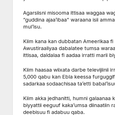
Agarsiisni misooma ittisaa waggaa 
”guddina ajaa’ibaa” waraana isii ammay
mul’isu.
Kiim kana kan dubbatan Ameerikaa fi 
Awustiraaliyaa dabalatee tumsa wara
ittisaa, daldalaa fi aadaa irratti mari
Kiim haasaa wiixata darbe televijiinii ir
5,000 qabu kan Ebla keessa furguggi
sadarkaa sodaachisaa ta’etti babal’isu
Kiim akka jedhanitti, humni galaanaa
biyyattii eeguuf kaka’umsa diinaatii
deebisuu fi adabuu qaba.