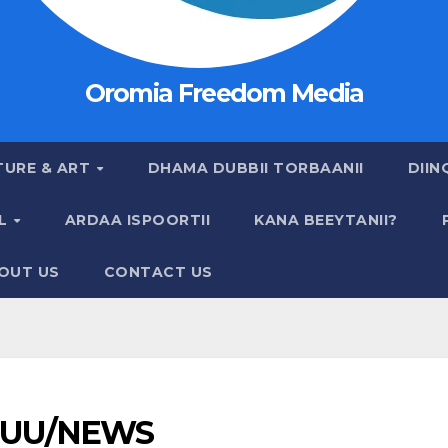
Oromia Freedom Media
TURE & ART
DHAMA DUBBII TORBAANII
DIIN
AL
ARDAA ISPOORTII
KANA BEEYTANII?
OUT US
CONTACT US
UU/NEWS