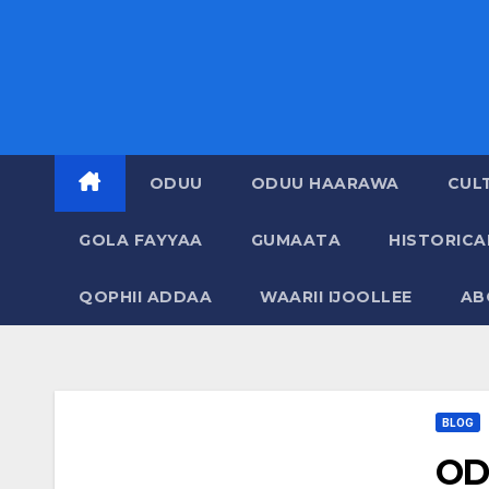
ODUU
ODUU HAARAWA
CUL
GOLA FAYYAA
GUMAATA
HISTORIC
QOPHII ADDAA
WAARII IJOOLLEE
AB
BLOG
OD