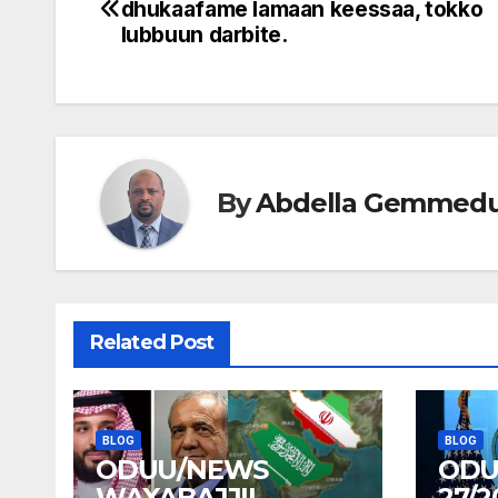
dhukaafame lamaan keessaa, tokko
navigation
lubbuun darbite.
By
Abdella Gemmed
Related Post
BLOG
BLOG
ODUU/NEWS
ODU
WAXABAJJII
27/2