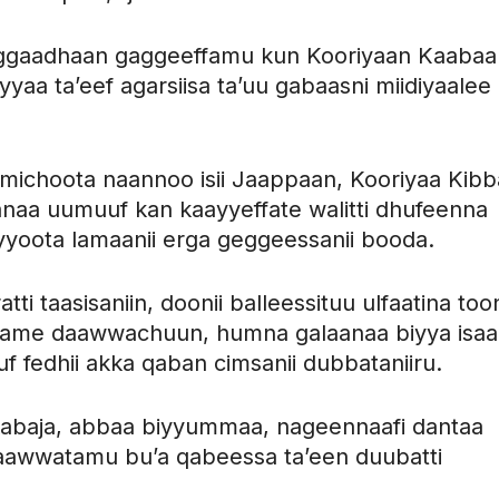
waggaadhaan gaggeeffamu kun Kooriyaan Kaabaa
yaa ta’eef agarsiisa ta’uu gabaasni miidiyaalee 
michoota naannoo isii Jaappaan, Kooriyaa Kibba
anaa uumuuf kan kaayyeffate walitti dhufeenna
i biyyoota lamaanii erga geggeessanii booda.
ratti taasisaniin, doonii balleessituu ulfaatina toon
fame daawwachuun, humna galaanaa biyya isaan
uf fedhii akka qaban cimsanii dubbataniiru.
 kabaja, abbaa biyyummaa, nageennaafi dantaa
n raawwatamu bu’a qabeessa ta’een duubatti