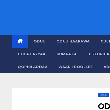
ODUU
ODUU HAARAWA
CUL
GOLA FAYYAA
GUMAATA
HISTORIC
QOPHII ADDAA
WAARII IJOOLLEE
AB
ODUU
OD