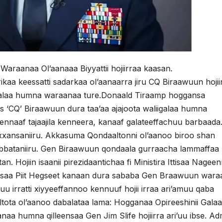
raanaa Ol’aanaaa Biyyattii hojiirraa kaasan.
aa keessatti sadarkaa ol’aanaarra jiru CQ Biraawuun hojii
liigalaa humna waraanaa ture.Donaald Tiraamp hoggansa
rlis ‘CQ’ Biraawuun dura taa’aa ajajoota waliigalaa humna
ennaaf tajaajila kenneera, kanaaf galateeffachuu barbaada.
xxansaniiru. Akkasuma Qondaaltonni ol’aanoo biroo shan
bbataniiru. Gen Biraawuun qondaala gurraacha lammaffaa
 Hojiin isaanii pirezidaantichaa fi Ministira Ittisaa Nagee
Ittisaa Piit Hegseet kanaan dura sababa Gen Braawuun war
 irratti xiyyeeffannoo kennuuf hojii irraa ari’amuu qaba
ota ol’aanoo dabalataa lama: Hogganaa Opireeshinii Gala
anaa humna qilleensaa Gen Jim Slife hojiirra ari’uu ibse. A