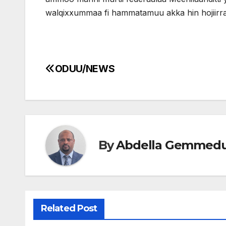
walqixxummaa fi hammatamuu akka hin hojiir
ODUU/NEWS
Post
navigation
By
Abdella Gemmed
Related Post