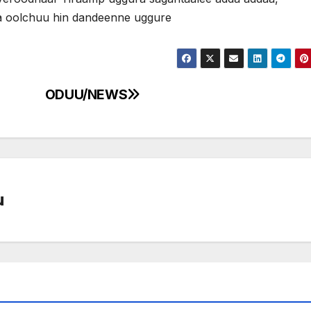
ra oolchuu hin dandeenne uggure
ODUU/NEWS
u