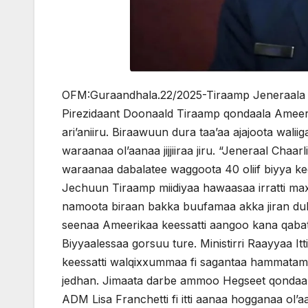
OFM:Guraandhala.22/2025-Tiraamp Jeneraala Wa
Pirezidaant Doonaald Tiraamp qondaala Ameerik
ari’aniiru. Biraawuun dura taa’aa ajajoota wa
waraanaa ol’aanaa jijjiiraa jiru. “Jeneraal Chaa
waraanaa dabalatee waggoota 40 oliif biyya ke
Jechuun Tiraamp miidiyaa hawaasaa irratti ma
namoota biraan bakka buufamaa akka jiran du
seenaa Ameerikaa keessatti aangoo kana qabatan.
Biyyaalessaa gorsuu ture. Ministirri Raayyaa 
keessatti walqixxummaa fi sagantaa hammatamuu
jedhan. Jimaata darbe ammoo Hegseet qondaalt
ADM Lisa Franchetti fi itti aanaa hogganaa ol’a