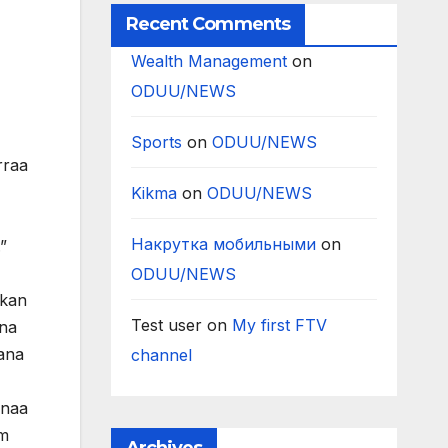
Recent Comments
Wealth Management
on
ODUU/NEWS
Sports
on
ODUU/NEWS
rraa
Kikma
on
ODUU/NEWS
Накрутка мобильными
on
”
ODUU/NEWS
 kan
Test user
on
My first FTV
nna
aana
channel
anaa
dm