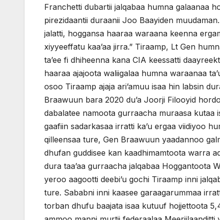
Franchetti dubartii jalqabaa humna galaanaa h
pirezidaantii duraanii Joo Baayiden muudaman. 
jalatti, hoggansa haaraa waraana keenna ergama 
xiyyeeffatu kaa’aa jirra.” Tiraamp, Lt Gen hum
ta’ee fi dhiheenna kana CIA keessatti daayreekt
haaraa ajajoota waliigalaa humna waraanaa ta
osoo Tiraamp ajaja ari’amuu isaa hin labsin du
Braawuun bara 2020 du’a Joorji Filooyid hordof
dabalatee namoota gurraacha muraasa kutaa isaa
gaafiin sadarkasaa irratti ka’u ergaa viidiyo
qilleensaa ture, Gen Braawuun yaadannoo galm
dhufan guddisee kan kaadhimamtoota warra adi
dura taa’aa gurraacha jalqabaa Hoggantoota Walii
yeroo aagootti deebi’u gochi Tiraamp inni jalqa
ture. Sababni inni kaasee garaagarummaa irra
torban dhufu baajata isaa kutuuf hojjettoota 5
ammoo manni murtii federaalaa Meeriilaanditt