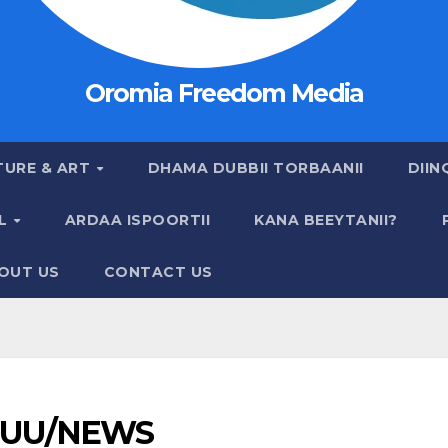
Oromia Freedom Media
TURE & ART
DHAMA DUBBII TORBAANII
DIIN
AL
ARDAA ISPOORTII
KANA BEEYTANII?
OUT US
CONTACT US
UU/NEWS