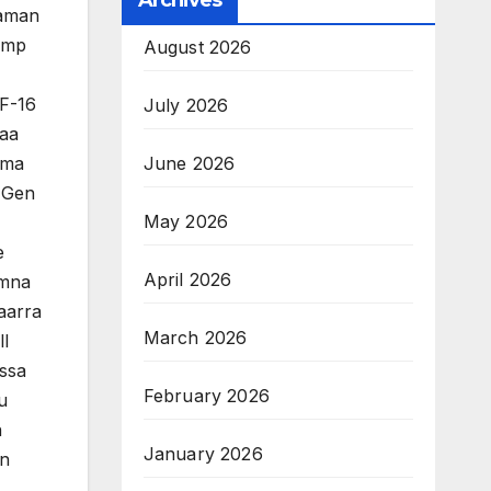
Archives
’aman
aamp
August 2026
 F-16
July 2026
’aa
ama
June 2026
. Gen
May 2026
e
April 2026
umna
aarra
March 2026
ll
essa
February 2026
u
n
January 2026
in