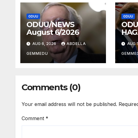
ODUU
ODUU
ODUU/NEWS
ODU
August 6/2026
HAG
AUG 6, 2026
ABDELLA
AUG 5
GEMMEDU
GEMME
Comments (0)
Your email address will not be published.
Require
Comment
*