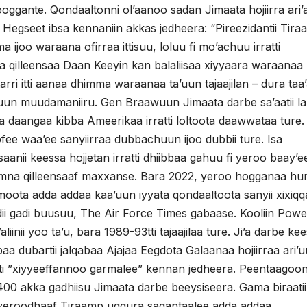
ooggante. Qondaaltonni ol’aanoo sadan Jimaata hojiirra ari
Hegseet ibsa kennaniin akkas jedheera: “Pireezidantii Tir
ijoo waraana ofirraa ittisuu, loluu fi mo’achuu irratti
na qilleensaa Daan Keeyin kan balaliisaa xiyyaara waraanaa
arri itti aanaa dhimma waraanaa ta’uun tajaajilan – dura taa
’uun muudamaniiru. Gen Braawuun Jimaata darbe sa’aatii l
ra daangaa kibba Ameerikaa irratti loltoota daawwataa ture
ee waa’ee sanyiirraa dubbachuun ijoo dubbii ture. Isa
nii keessa hojjetan irratti dhiibbaa gahuu fi yeroo baay’e
o humna qilleensaaf maxxanse. Bara 2022, yeroo hogganaa h
oota adda addaa kaa’uun iyyata qondaaltoota sanyii xixiqq
i gadi buusuu, The Air Force Times gabaase. Kooliin Powe
nii yoo ta’u, bara 1989-93tti tajaajilaa ture. Ji’a darbe ke
baa dubartii jalqabaa Ajajaa Eegdota Galaanaa hojiirraa ari’u
tti ”xiyyeeffannoo garmalee” kennan jedheera. Peentaagoo
,400 akka gadhiisu Jimaata darbe beeysiseera. Gama biraati
i yeroodhaaf Tiraamp uggura sagantaalee adda addaa,